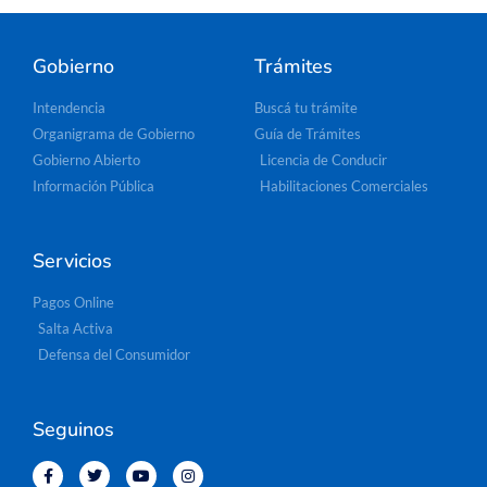
Gobierno
Trámites
Intendencia
Buscá tu trámite
Organigrama de Gobierno
Guía de Trámites
Gobierno Abierto
Licencia de Conducir
Información Pública
Habilitaciones Comerciales
Servicios
Pagos Online
Salta Activa
Defensa del Consumidor
Seguinos