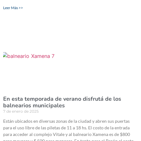
Leer Más >>
En esta temporada de verano disfrutá de los
balnearios municipales
7 de enero de 2025
Están ubicados en diversas zonas de la ciudad y abren sus puertas
para el uso libre de las piletas de 11 a 18 hs. El costo de la entrada
para acceder al complejo Vitale y al balneario Xamena es de $800
para mayores y $ 500 para menores. En tanto para el Perón el costo