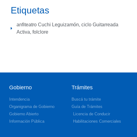
Etiquetas
anfiteatro Cuchi Leguizamón
,
ciclo Guitarreada
Activa
,
folclore
Gobierno
Trámites
Intendencia
Buscá tu trámite
Organigrama de Gobierno
Guía de Trámites
Gobierno Abierto
Licencia de Conducir
Información Pública
Habilitaciones Comerciales