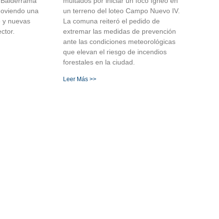
e Balderrama
multados por iniciar un foco ígneo en
moviendo una
un terreno del loteo Campo Nuevo IV.
e y nuevas
La comuna reiteró el pedido de
ctor.
extremar las medidas de prevención
ante las condiciones meteorológicas
que elevan el riesgo de incendios
forestales en la ciudad.
Leer Más >>