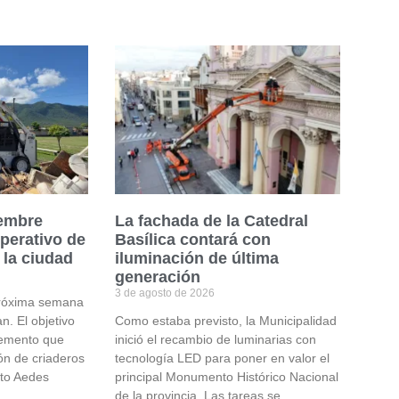
iembre
La fachada de la Catedral
perativo de
Basílica contará con
 la ciudad
iluminación de última
generación
3 de agosto de 2026
 próxima semana
n. El objetivo
Como estaba previsto, la Municipalidad
elemento que
inició el recambio de luminarias con
ón de criaderos
tecnología LED para poner en valor el
ito Aedes
principal Monumento Histórico Nacional
de la provincia. Las tareas se