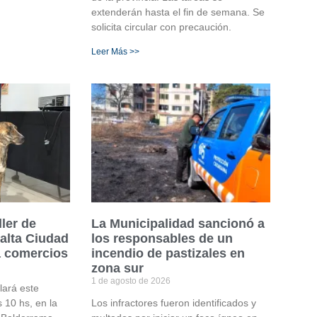
extenderán hasta el fin de semana. Se
solicita circular con precaución.
Leer Más >>
ler de
La Municipalidad sancionó a
Salta Ciudad
los responsables de un
a comercios
incendio de pastizales en
zona sur
1 de agosto de 2026
lará este
s 10 hs, en la
Los infractores fueron identificados y