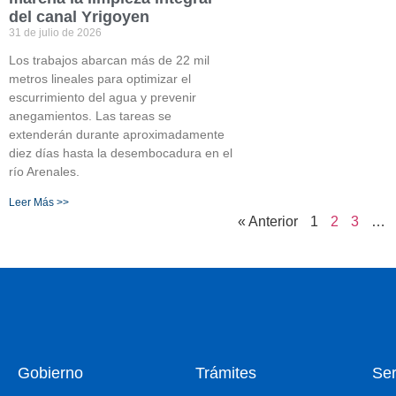
del canal Yrigoyen
31 de julio de 2026
Los trabajos abarcan más de 22 mil
metros lineales para optimizar el
escurrimiento del agua y prevenir
anegamientos. Las tareas se
extenderán durante aproximadamente
diez días hasta la desembocadura en el
río Arenales.
Leer Más >>
« Anterior
1
2
3
…
Gobierno
Trámites
Ser