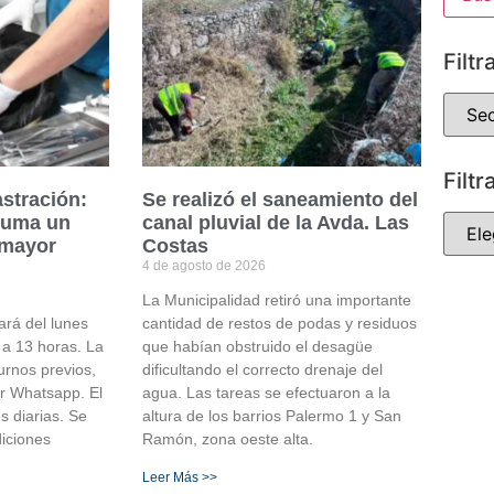
Filtr
Filtr
stración:
Se realizó el saneamiento del
 suma un
canal pluvial de la Avda. Las
 mayor
Costas
4 de agosto de 2026
La Municipalidad retiró una importante
ará del lunes
cantidad de restos de podas y residuos
 a 13 horas. La
que habían obstruido el desagüe
urnos previos,
dificultando el correcto drenaje del
or Whatsapp. El
agua. Las tareas se efectuaron a la
s diarias. Se
altura de los barrios Palermo 1 y San
diciones
Ramón, zona oeste alta.
Leer Más >>