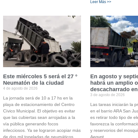
Leer Más >>
Este miércoles 5 será el 27 °
En agosto y sept
Neumatón de la ciudad
habrá un amplio o
4 de agosto de 2026
descacharrado en
3 de agosto de 2026
La jornada será de 10 a 17 hs en la
playa de estacionamiento del Centro
Las tareas iniciarán la
Cívico Municipal. El objetivo es evitar
en el barrio ARA San Jua
que las cubiertas sean arrojadas a la
es retirar todo tipo de 
vía pública generando focos
favorezca la conformaci
infecciosos. Ya se lograron acopiar más
y reservorios del mosqu
de dos mil toneladas de neumáticos
Aegypt.