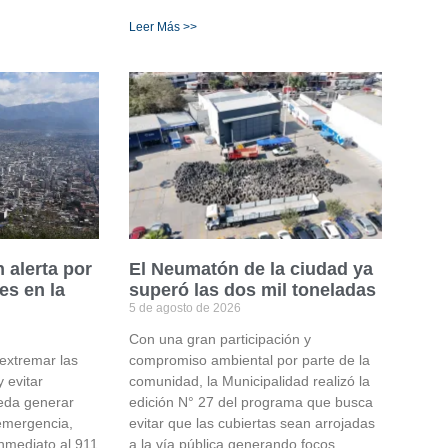
Leer Más >>
 alerta por
El Neumatón de la ciudad ya
es en la
superó las dos mil toneladas
5 de agosto de 2026
Con una gran participación y
 extremar las
compromiso ambiental por parte de la
 evitar
comunidad, la Municipalidad realizó la
ueda generar
edición N° 27 del programa que busca
emergencia,
evitar que las cubiertas sean arrojadas
nmediato al 911
a la vía pública generando focos