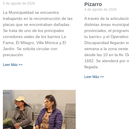
5 de agosto de 2026
Pizarro
4 de agosto de 2026
La Municipalidad se encuentra
trabajando en la reconstrucción de las
A través de la articulaci
placas que se encontraban dañadas.
distintas áreas municipa
Se trata de uno de los principales
provinciales, el progra
corredores viales de los barrios La
tu barrio» y el Operativo
Fama, El Milagro, Villa Mónica y El
Discapacidad llegarán es
Jardín. Se solicita circular con
semana a la zona oeste.
precaución.
desde las 10 en la Av. D
1682. Se atenderá por 
Leer Más >>
llegada.
Leer Más >>