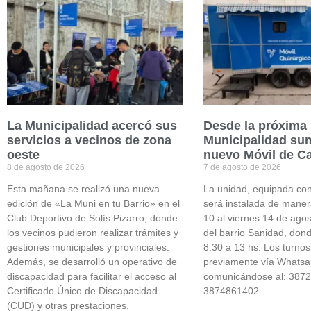
La Municipalidad acercó sus
Desde la próxima
servicios a vecinos de zona
Municipalidad su
oeste
nuevo Móvil de C
8 de agosto de 2026
7 de agosto de 2026
Esta mañana se realizó una nueva
La unidad, equipada con
edición de «La Muni en tu Barrio» en el
será instalada de manera
Club Deportivo de Solís Pizarro, donde
10 al viernes 14 de ago
los vecinos pudieron realizar trámites y
del barrio Sanidad, don
gestiones municipales y provinciales.
8.30 a 13 hs. Los turno
Además, se desarrolló un operativo de
previamente vía Whats
discapacidad para facilitar el acceso al
comunicándose al: 387
Certificado Único de Discapacidad
3874861402
(CUD) y otras prestaciones.