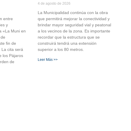
4 de agosto de 2026
La Municipalidad continúa con la obra
ón entre
que permitirá mejorar la conectividad y
les y
brindar mayor seguridad vial y peatonal
ma «La Muni en
a los vecinos de la zona. Es importante
 de
recordar que la estructura que se
te fin de
construirá tendrá una extensión
 La cita será
superior a los 80 metros.
e los Pájaros
Leer Más >>
orden de