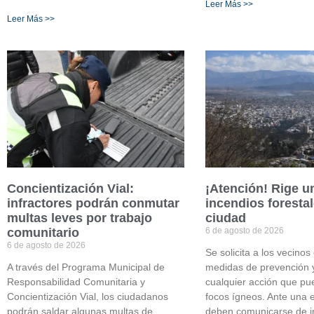
Leer Más >>
Leer Más >>
Concientización Vial:
¡Atención! Rige un
infractores podrán conmutar
incendios forestal
multas leves por trabajo
ciudad
comunitario
6 de agosto de 2026
6 de agosto de 2026
Se solicita a los vecinos
A través del Programa Municipal de
medidas de prevención y
Responsabilidad Comunitaria y
cualquier acción que p
Concientización Vial, los ciudadanos
focos ígneos. Ante una 
podrán saldar algunas multas de
deben comunicarse de i