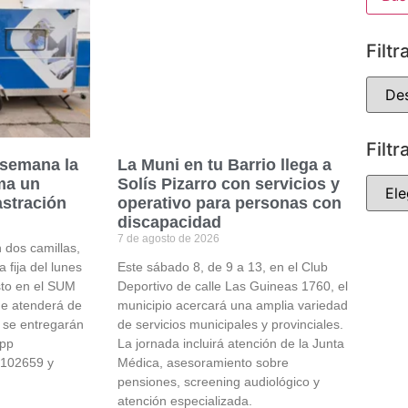
Filtr
Filtr
 semana la
La Muni en tu Barrio llega a
ma un
Solís Pizarro con servicios y
astración
operativo para personas con
discapacidad
7 de agosto de 2026
 dos camillas,
 fija del lunes
Este sábado 8, de 9 a 13, en el Club
sto en el SUM
Deportivo de calle Las Guineas 1760, el
de atenderá de
municipio acercará una amplia variedad
s se entregarán
de servicios municipales y provinciales.
app
La jornada incluirá atención de la Junta
2102659 y
Médica, asesoramiento sobre
pensiones, screening audiológico y
atención especializada.